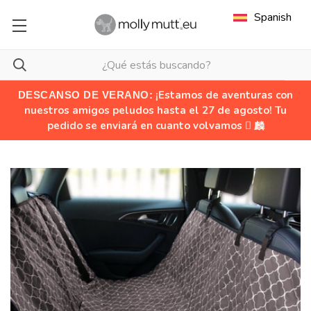
Spanish
¡Estamos de aventuras con
DESCANSO DE VERANO:
nuestros amigos peludos hasta el 27 de agosto! Tu
pedido se enviará en cuanto volvamos  麟