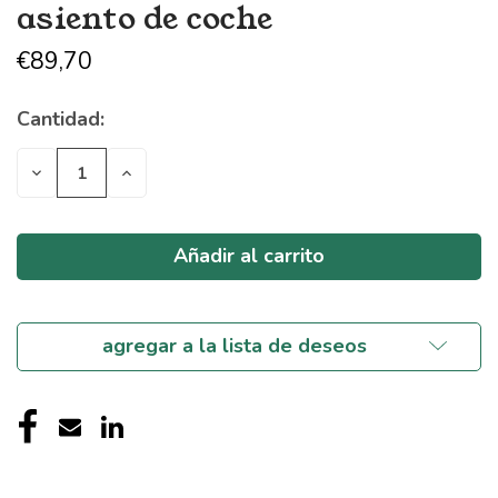
asiento de coche
€89,70
Cantidad:
Stock
actual:
Disminuir
Aumentar
cantidad
cantidad
de
de
indefinido
indefinido
agregar a la lista de deseos