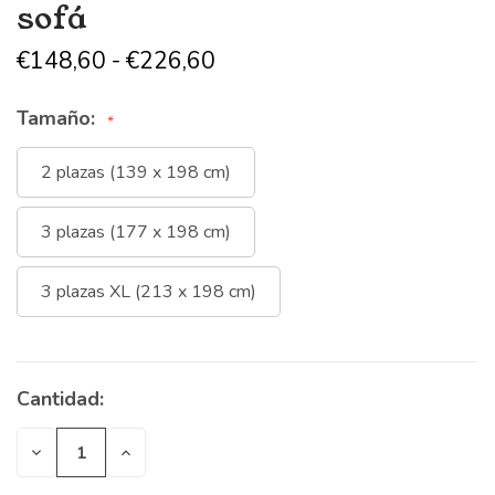
sofá
€148,60 - €226,60
Tamaño:
2 plazas (139 x 198 cm)
3 plazas (177 x 198 cm)
3 plazas XL (213 x 198 cm)
Cantidad:
Stock
actual:
Disminuir
Aumentar
cantidad
cantidad
de
de