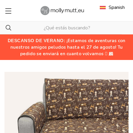
Spanish
¡Estamos de aventuras con
DESCANSO DE VERANO:
nuestros amigos peludos hasta el 27 de agosto! Tu
pedido se enviará en cuanto volvamos  麟