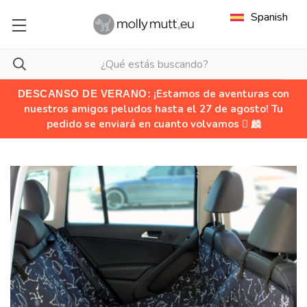
Spanish
¡Estamos de aventuras con
DESCANSO DE VERANO:
nuestros amigos peludos hasta el 27 de agosto! Tu
pedido se enviará en cuanto volvamos  麟