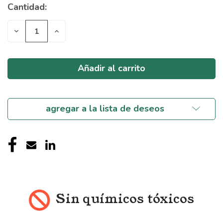
Cantidad:
Stock
actual:
Disminuir
Aumentar
cantidad
cantidad
de
de
indefinido
indefinido
agregar a la lista de deseos
Sin químicos tóxicos