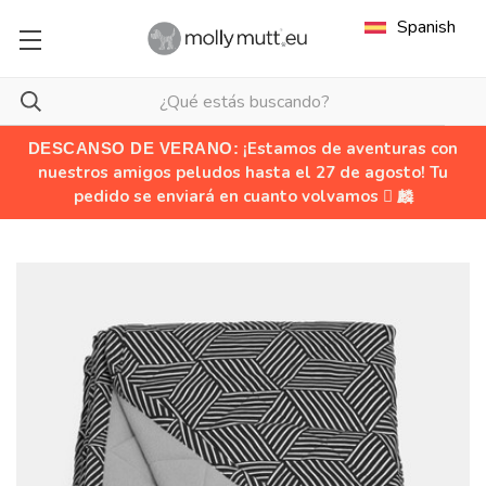
Spanish
¡Estamos de aventuras con
DESCANSO DE VERANO:
nuestros amigos peludos hasta el 27 de agosto! Tu
pedido se enviará en cuanto volvamos  麟