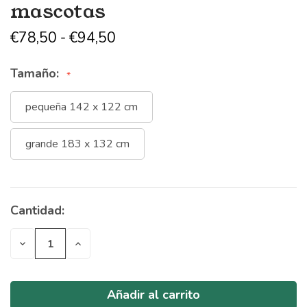
mascotas
€78,50 - €94,50
Tamaño:
pequeña 142 x 122 cm
grande 183 x 132 cm
Cantidad:
Stock
actual:
Disminuir
Aumentar
cantidad
cantidad
de
de
indefinido
indefinido